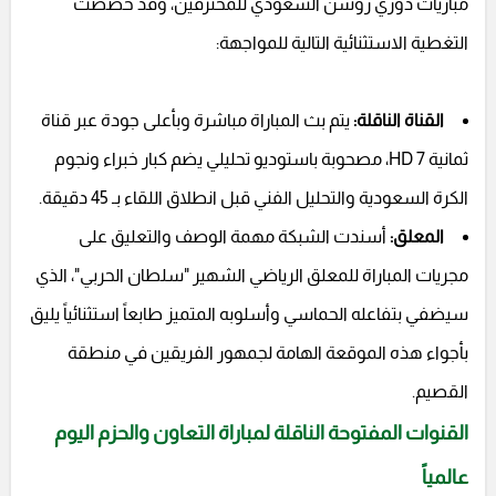
مباريات دوري روشن السعودي للمحترفين، وقد خصصت
التغطية الاستثنائية التالية للمواجهة:
القناة الناقلة:
يتم بث المباراة مباشرة وبأعلى جودة عبر قناة
ثمانية HD 7، مصحوبة باستوديو تحليلي يضم كبار خبراء ونجوم
الكرة السعودية والتحليل الفني قبل انطلاق اللقاء بـ 45 دقيقة.
المعلق:
أسندت الشبكة مهمة الوصف والتعليق على
مجريات المباراة للمعلق الرياضي الشهير "سلطان الحربي"، الذي
سيضفي بتفاعله الحماسي وأسلوبه المتميز طابعاً استثنائياً يليق
بأجواء هذه الموقعة الهامة لجمهور الفريقين في منطقة
القصيم.
القنوات المفتوحة الناقلة لمباراة التعاون والحزم اليوم
عالمياً