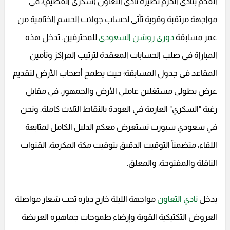
القدم بنادي الحزم نظيره نادي التعاون (سكري القصيم)، في
مواجهة مرتقبة وقوية تأتي لحساب جولات الحسم الختامية من
عمر مسابقة
دوري روشن السعودي
للمحترفين. تدخل هذه
المباراة في صلب الحسابات المعقدة لترتيب المراكز وتأمين
المقاعد في جدول المسابقة؛ حيث يطمح أصحاب الأرض لتقديم
عرض بطولي مستغلين عاملي الأرض والجمهور، في مقابل
رغبة "السكري" العارمة في العودة بالنقاط الثلاث كاملة. ونحن
في سعودي سبورت نستعرض معكم الدليل الكامل لمتابعة
اللقاء، متضمناً التوقيت الدقيق بتوقيت مكة المكرمة، القنوات
الناقلة والمفتوحة، والمعلق.
يدخل
نادي التعاون
مواجهة الليلة خارج دياره تحت شعار مواصلة
العروض التكتيكية القوية وإرضاء طموحات جماهيره العريضة