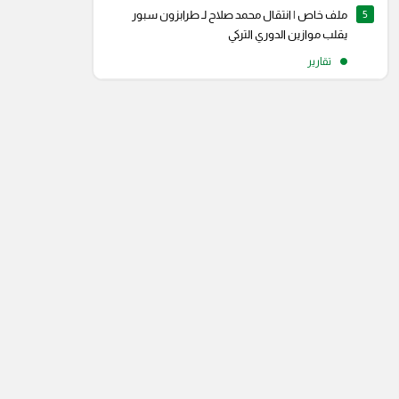
5
ملف خاص | انتقال محمد صلاح لـ طرابزون سبور
يقلب موازين الدوري التركي
تقارير