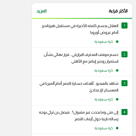
الأكثر قراءة
المزيد
1
الهلال يحسم كلمته الأخيرة في مستقبل هيرنانديز
أمام عروض أوروبا
كرة سعودية
2
حسم موقف المحترف البرازيلي.. قرار نهائي بشأن
استمرار روجير إيبانيز مع الأهلي
كرة سعودية
3
شاهد بالفيديو.. أهداف خسارة النصر أمام ألميريا في
المعسكر الإعدادي
كرة سعودية
4
إلى متى وما يحدث غير مقبول؟.. فيصل بن تركي يوجه
رام
سناب شات
رسالة نارية حول أزمات النصر
كرة سعودية