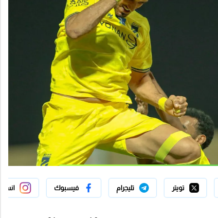
تويتر
تليجرام
فيسبوك
انستج