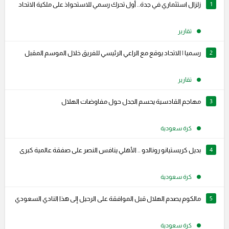
1
زلزال استثماري في جدة.. أول تحرك رسمي للاستحواذ على ملكية الاتحاد
تقارير
2
رسميا | الاتحاد يوقع مع الراعي الرئيسي للفريق خلال الموسم المقبل
تقارير
3
مهاجم القادسية يحسم الجدل حول مفاوضات الهلال
كرة سعودية
4
بديل كريستيانو رونالدو .. الأهلي ينافس النصر على صفقة عالمية كبرى
كرة سعودية
5
مالكوم يصدم الهلال قبل الموافقة على الرحيل إلى هذا النادي السعودي
كرة سعودية