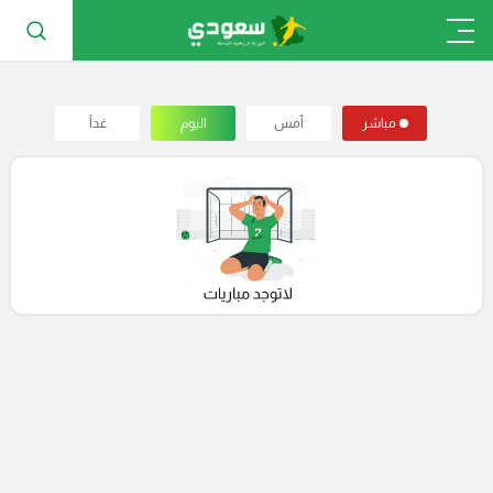
مباشر
أمس
اليوم
غداً