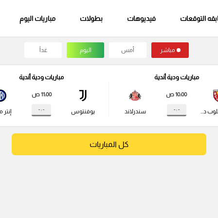
قه التوقعات
فيديوهات
بطولات
مباريات اليوم
مباشر
أمس
اليوم
غداً
مباريات ودية أندية
مباريات ودية أندية
10:00 ص
11:00 ص
- : -
- : -
راسينج كلوب دي لانس
سندرلاند
يوفنتوس
إنتر م
كل المباريات