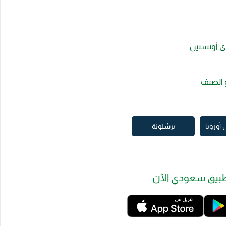
دي أونستين
و الصيف
أوروبا
برشلونة
بيق سعودي الآن