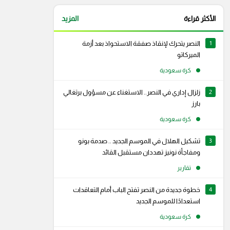
الأكثر قراءة
المزيد
1
النصر يتحرك لإنقاذ صفقة الاستحواذ بعد أزمة
الميركاتو
كرة سعودية
2
زلزال إداري في النصر.. الاستغناء عن مسؤول برتغالي
بارز
كرة سعودية
3
تشكيل الهلال في الموسم الجديد .. صدمة بونو
ومفاجأة نونيز تهددان مستقبل القائد
تقارير
4
خطوة جديدة من النصر تفتح الباب أمام التعاقدات
استعدادًا للموسم الجديد
كرة سعودية
رام
سناب شات