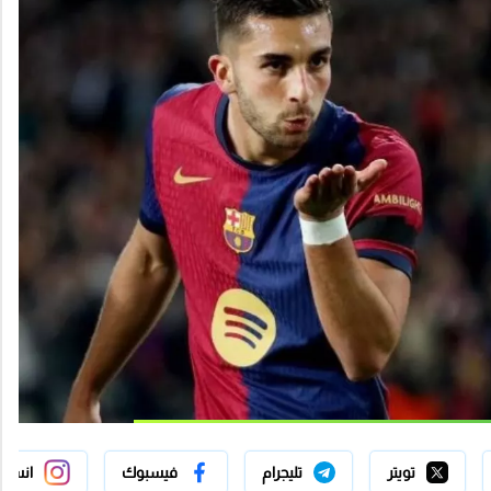
تويتر
تليجرام
فيسبوك
انستج