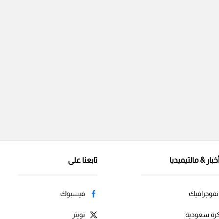
خبار & مالتيميديا
تابعنا على
نفوجرافيك
فيسبوك
رة سعودية
تويتر