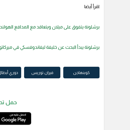
اقرأ أيضا
برشلونة يتفوق على ميلان ويتعاقد مع المدافع الهولن
برشلونة يبدأ البحث عن خليفة ليفاندوفسكي في ميركات
كوبنهاجن
فيران توريس
دوري أبطال 
حمل تط