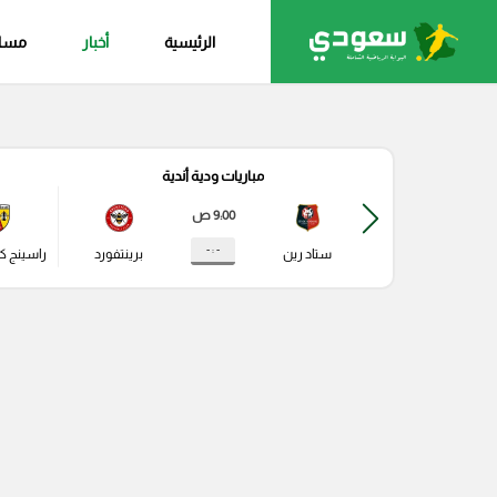
الرئيسية
أخبار
مساب
مباريات ودية أندية
9:00 ص
- : -
ستاد رين
برينتفورد