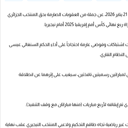
كشف الاتحاد الإفريقي لكرة القدم (كاف)، اليوم الأربعاء 21 يناير 2026، عن جملة من العقوبات الصارمة بحق المنتخب الجزائري
 كأس أمم إفريقيا 2025 أمام نيجيريا.
اشتباكات وفوضى عارمة احتجاجاً على أداء الحكم السنغالي عيسى
النظام القاري.
لمباراتين رسميتين نافذتين، سيغيب على إثرهما عن انطلاقة
تم إيقافه لأربع مباريات (منها مباراتان مع وقف التنفيذ).
 غير رياضية تجاه طاقم التحكيم ولاعبي المنتخب النيجيري عقب نهاية