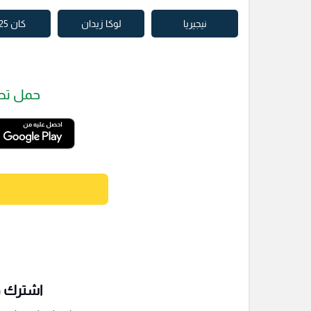
نيجيريا
لوكا زيدان
كان 2025
حمل تط
اشترك فى