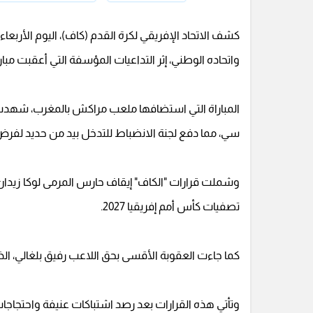
واتحاده الوطني، إثر التداعيات المؤسفة التي أعقبت مباراة ربع نهائي
المباراة التي استضافها ملعب مراكش بالمغرب، شهدت 
سي، مما دفع لجنة الانضباط للتدخل بيد من حديد لفرض 
وشملت قرارات "الكاف" إيقاف حارس المرمى لوكا زيدان 
تصفيات كأس أمم إفريقيا 2027.
كما جاءت العقوبة الأقسى بحق اللاعب رفيق بلغالي، الذي 
وتأتي هذه القرارات بعد رصد اشتباكات عنيفة واحتجاجات