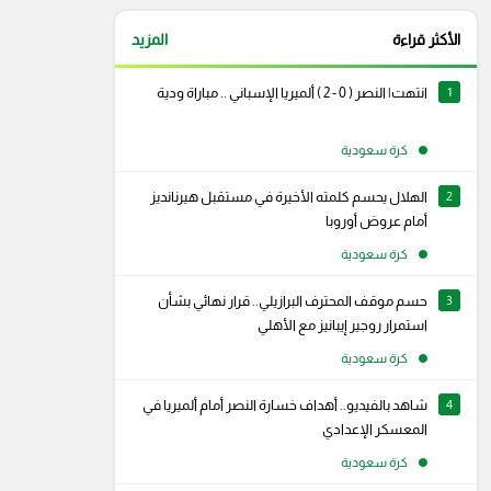
الأكثر قراءة
المزيد
1
انتهت| النصر ( 0 - 2 ) ألميريا الإسباني .. مباراة ودية
كرة سعودية
2
الهلال يحسم كلمته الأخيرة في مستقبل هيرنانديز
أمام عروض أوروبا
كرة سعودية
3
حسم موقف المحترف البرازيلي.. قرار نهائي بشأن
استمرار روجير إيبانيز مع الأهلي
كرة سعودية
4
شاهد بالفيديو.. أهداف خسارة النصر أمام ألميريا في
المعسكر الإعدادي
كرة سعودية
رام
سناب شات