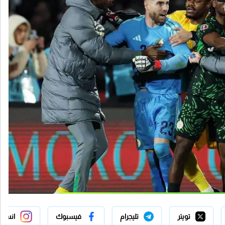
تويتر
تليجرام
فيسبوك
انستج