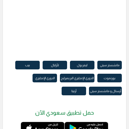
مانشستر سيتي
ليفربول
لأرايال
بيب
بورنموث
الدوري الإنجليزي البريميرليج
الدوري الإنجليزي
أرسنال و مانشستر سيتي
أرتيتا
حمل تطبيق سعودي الآن