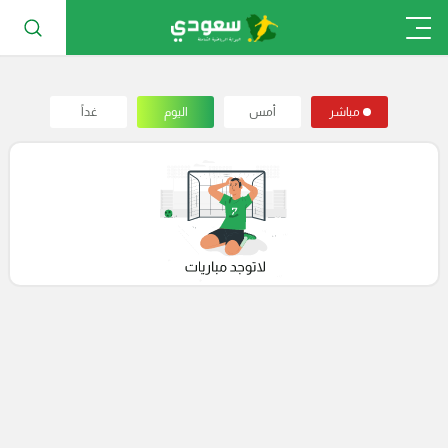
مباشر
أمس
اليوم
غداً