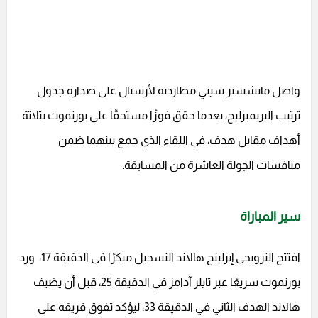
واصل مانشستر سيتي مطاردته لأرسنال على صدارة جدول
ترتيب البريميرليج، بعدما حقق فوزًا مستحقًا على بورنموث بثلاثة
أهداف مقابل هدف، في اللقاء الذي جمع بينهما ضمن
منافسات الجولة العاشرة من المسابقة.
سير المباراة
افتتح النرويجي إيرلينج هالاند التسجيل مبكرًا في الدقيقة 17، ورد
بورنموث سريعًا عبر تايلر آدامز في الدقيقة 25، قبل أن يضيف
هالاند الهدف الثاني في الدقيقة 33، ليؤكد تفوق فريقه على