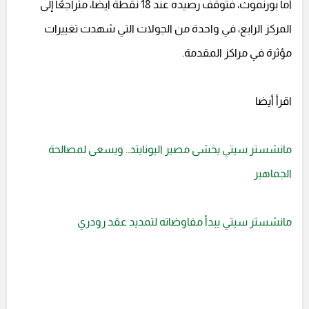
أما بورنموث، فتوقف رصيده عند 18 نقطة أيضًا، متراجعًا إلى
المركز الرابع، في واحدة من الجولات التي شهدت تغييرات
مؤثرة في مراكز المقدمة.
اقرأ أيضا
مانشستر سيتي يخشى مصير اليونايتد.. ويسعى لمصالحة
الجماهير
مانشستر سيتي يبدأ مفاوضاته لتمديد عقد رودري