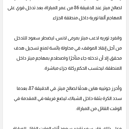
لصالح ميتز عند الدقيقة 86 من عمر المباراة، بعد تدخل قوي على
المهاجم ألفا تورية داخل منطقة الجزاء.
وانفرد توريه لاعب ميتز بمرمى لانس، ليضطر سعود للتدخل
من أجل إنقاذ الموقف، في محاولة يائسة لمنع تسجيل هدف
محقق، إلا أن تدخله جاء متأخرًا واصطدم بمهاجم ميتز داخل
المنطقة، ليحتسب الحكم ركلة جزاء مباشرة.
وأحرز جوتييه هاين هدفًا لصالح ميتز، في الدقيقة 87، بعدما
سدد الكرة بثقة داخل الشباك، ليضع فريقه في المقدمة في
الوقت القاتل من المباراة.
وعلى ذلك، فإن سوء تقدير سعود أثناء الوقت القاتل للمباراة،