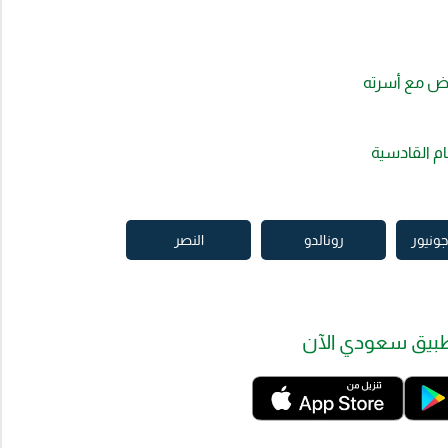
اض مع أسرته
ام القادسية
جونيور
رونالدو
النصر
بيق سعودي الآن