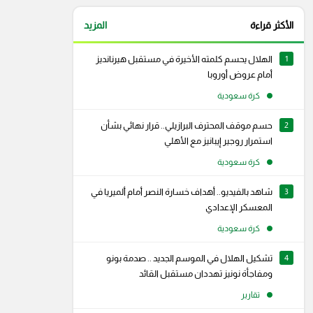
الأكثر قراءة
المزيد
1
الهلال يحسم كلمته الأخيرة في مستقبل هيرنانديز
أمام عروض أوروبا
كرة سعودية
2
حسم موقف المحترف البرازيلي.. قرار نهائي بشأن
استمرار روجير إيبانيز مع الأهلي
كرة سعودية
3
شاهد بالفيديو.. أهداف خسارة النصر أمام ألميريا في
المعسكر الإعدادي
كرة سعودية
4
تشكيل الهلال في الموسم الجديد .. صدمة بونو
رام
سناب شات
ومفاجأة نونيز تهددان مستقبل القائد
تقارير