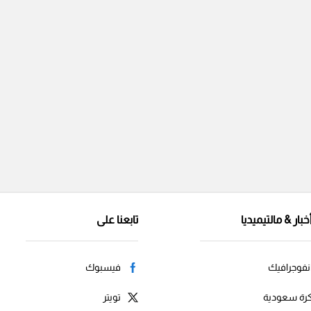
خبار & مالتيميديا
تابعنا على
نفوجرافيك
فيسبوك
رة سعودية
تويتر