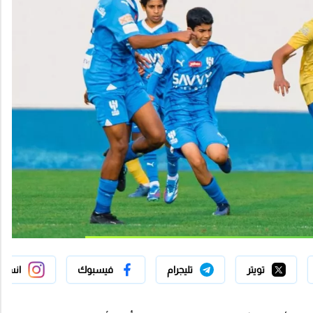
تويتر
تليجرام
فيسبوك
انستج