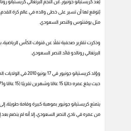
يُعد كريستيانو جونيور، ابن النجم البرتغالي كريستيانو رون
يُتوقع لها أن تسير على خطى والده في عالم كرة القدم، 
مثل يوفنتوس والنصر السعودي.
وذكرت تقارير صحفية نقلاً عن قنوات الكأس الرياضية، ب
البرتغالي رونالدو قائد النصر السعودي.
ووُلد كريستيانو جونيور 
حيث يبلغ عمره حاليًا 15 عامًا وشهرين تقريبًا (15 عامًا و71 يومًا).
يتمتع كريستيانو جونيور بموهبة كبيرة وقامة طويلة، إل
من عمره في نادي النصر السعودي، إلا أنه لم ينضم بعد إل