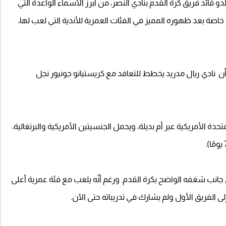
الدو قائد فريق كرة القدم بنادي النصر، من أبرز الأسماء الواعدة التي
خاصة بعد ظهوره المميز في الفئات العمرية للأندية التي لعب لها،
أن نادي ريال مدريد يخطط للتعاقد مع كريستيانو جونيور نجل
في 17 يونيو 2010 في الولايات المتحدة الأمريكية عبر أم بديلة، ويحمل الجنسيتين الأمريكية والبرتغالية،
ى جانب شغفه الواضح بكرة القدم. ورغم أنّه يلعب مع فئة عمرية أعلى
ى الفريق الأول ولم يشارك في تدريباته حتى الآن.