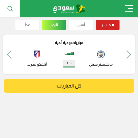
مباشر
أمس
اليوم
غداً
مباريات ودية أندية
انتهت
3 : 1
مانشستر سيتي
أتلتيكو مدريد
كل المباريات