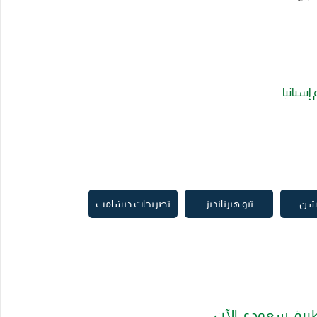
إسبانيا
وشن
ثيو هيرنانديز
تصريحات ديشامب
بيق سعودي الآن