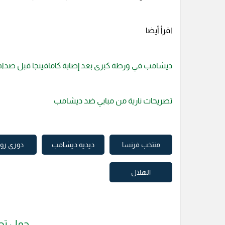
اقرأ أيضا
ديشامب في ورطة كبرى بعد إصابة كامافينجا قبل صدام 
تصريحات نارية من مبابي ضد ديشامب
منتخب فرنسا
ديديه ديشامب
دوري ر
الهلال
حمل تط