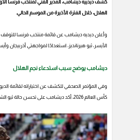
كشف ديدييه ديشامب، المدير الفني لمنتخب فرنسا الأول
الهلال، خلال الفترة الأخيرة من الموسم الحالي.
وأعلن ديديه ديشامب عن قائمة منتخب فرنسا للتوقف ا
الأيسر، ثيو هيرنانديز، استعدادًا لمواجهتي أذربيجان وأيسل
ديشامب يوضح سبب استدعاء نجم الهلال
وفي المؤتمر الصحفي للكشف عن اختياراته لقائمة الديوك
كأس العالم 2026، أكد ديشامب على تحسن حالة ثيو الشخصية مع الفريق بالفترة الأخيرة.