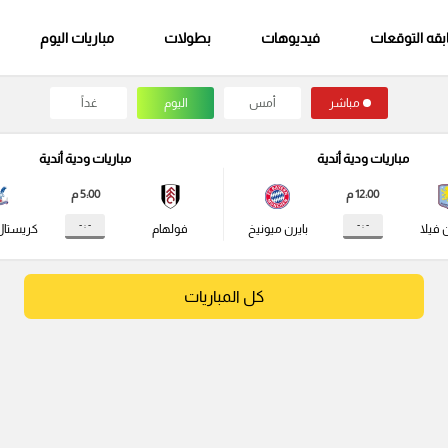
قه التوقعات
فيديوهات
بطولات
مباريات اليوم
مباشر
أمس
اليوم
غداً
مباريات ودية أندية
مباريات ودية أندية
12:00 م
5:00 م
- : -
- : -
 فيلا
بايرن ميونيخ
فولهام
كريستال
كل المباريات