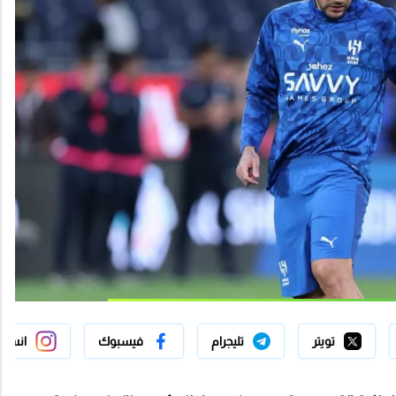
تويتر
تليجرام
فيسبوك
انستج