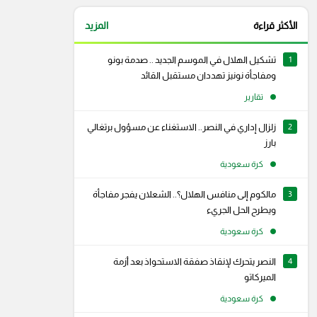
الأكثر قراءة
المزيد
1
تشكيل الهلال في الموسم الجديد .. صدمة بونو
ومفاجأة نونيز تهددان مستقبل القائد
تقارير
2
زلزال إداري في النصر.. الاستغناء عن مسؤول برتغالي
بارز
كرة سعودية
3
مالكوم إلى منافس الهلال؟.. الشعلان يفجر مفاجأة
ويطرح الحل الجريء
كرة سعودية
4
النصر يتحرك لإنقاذ صفقة الاستحواذ بعد أزمة
رام
سناب شات
الميركاتو
كرة سعودية