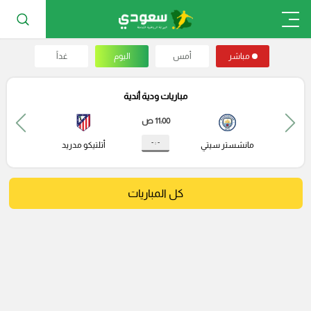
مباشر
أمس
اليوم
غداً
مباريات ودية أندية
11:00 ص
- : -
مانشستر سيتي
أتلتيكو مدريد
كل المباريات