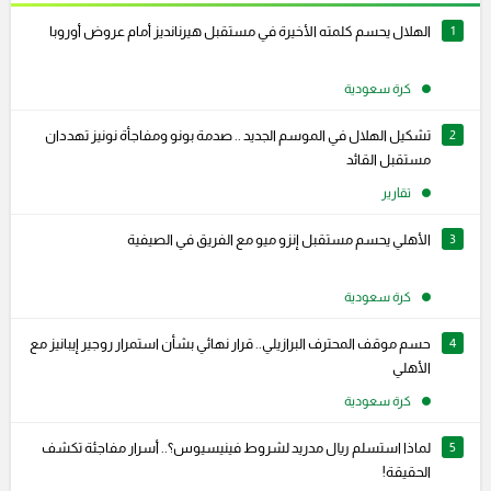
1
الهلال يحسم كلمته الأخيرة في مستقبل هيرنانديز أمام عروض أوروبا
كرة سعودية
2
تشكيل الهلال في الموسم الجديد .. صدمة بونو ومفاجأة نونيز تهددان
مستقبل القائد
تقارير
3
الأهلي يحسم مستقبل إنزو ميو مع الفريق في الصيفية
كرة سعودية
4
حسم موقف المحترف البرازيلي.. قرار نهائي بشأن استمرار روجير إيبانيز مع
الأهلي
كرة سعودية
5
لماذا استسلم ريال مدريد لشروط فينيسيوس؟.. أسرار مفاجئة تكشف
الحقيقة!