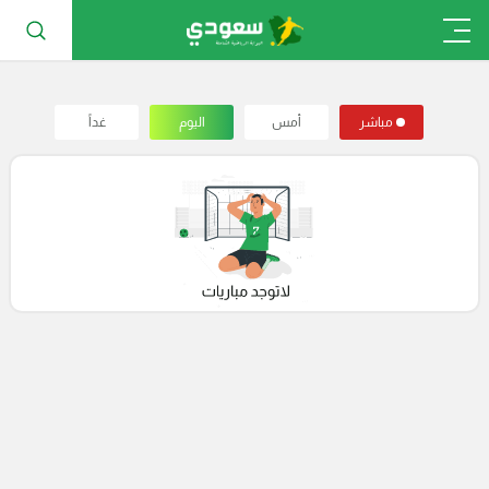
مباشر
أمس
اليوم
غداً