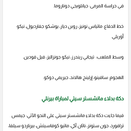
في حراسة المرمى: جيانلويجي دوناروما.
خط الدفاع: ماتياس نونيز، روبن دياز، يوشكو جفارديول، نيكو
أوريلي.
وسط الملعب: تيجاني ريندرز، نيكو جونزاليز، فيل فودين.
الهجوم: سافينو، إرلينج هالاند، جيريمي دوكو.
دكة بدلاء مانشستر سيتي لمباراة بيرنلي
فيما جاءت دكة بدلاء مانشستر سيتي على النحو الآتي: جيمس
ترافورد، جون ستونز، ناثان آكي، ماتيو كوفاسيتش، بيرناردو سيلفا،