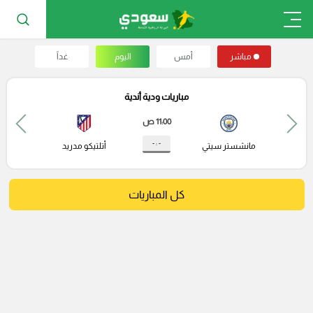
مباشر
أمس
اليوم
غداً
مباريات ودية أندية
11:00 ص
- : -
مانشستر سيتي
أتلتيكو مدريد
كل المباريات