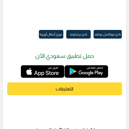
نادي نيوكاسل يونايتد
نادي برشلونة
دوري أبطال أوروبا
حمل تطبيق سعودي الآن
التعليقات