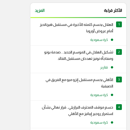
الأكثر قراءة
المزيد
1
الهلال يحسم كلمته الأخيرة في مستقبل هيرنانديز
أمام عروض أوروبا
كرة سعودية
2
تشكيل الهلال في الموسم الجديد .. صدمة بونو
ومفاجأة نونيز تهددان مستقبل القائد
تقارير
3
الأهلي يحسم مستقبل إنزو ميو مع الفريق في
الصيفية
كرة سعودية
4
حسم موقف المحترف البرازيلي.. قرار نهائي بشأن
رام
سناب شات
استمرار روجير إيبانيز مع الأهلي
كرة سعودية