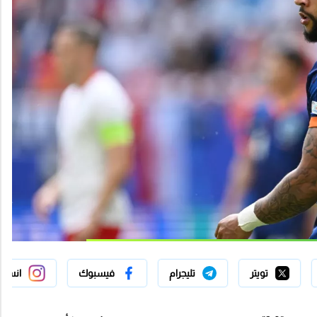
تويتر
تليجرام
فيسبوك
انستج