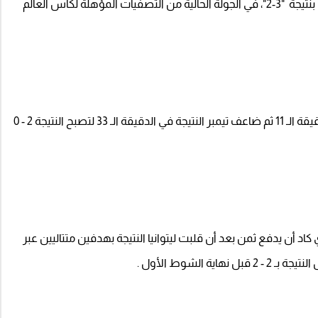
قاد ممفيس ديباي منتخب هولندا لفوز مثير على ليتوانيا بنتيجة "3-2"، في الجولة الحالية من التصفيات المؤهلة لكأس العالم
افتتح المنتخب الهولندي التسجيل بهدف لديباي في الدقيقة الـ 11 ثم ضاعف تيمبر النتيجة في الدقيقة الـ 33 لتصبح النتيجة 2 - 0
 كاد أن يدفع ثمن بعد أن قلبت ليتوانيا النتيجة بهدفين متتاليين عبر