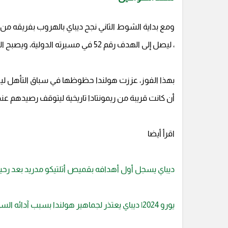
، ليصل إلى الهدف رقم 52 في مسيرته الدولية، ويصبح الهداف التاريخي لمنتخب الطواحين.
أن كانت قريبة من ريمونتادا تاريخية ليتوقف رصيدهم عند النقة الـ 3 في الم
اقرأ أيضا
ديباي يسجل أول أهدافه بقميص أتلتيكو مدريد بعد رحي
يورو 2024| ديباي يعتذر لجماهير هولندا بسبب آدائه السيء ضد فرنسا