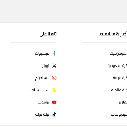
خبار & مالتيميديا
تابعنا على
نفوجرافيك
فيسبوك
رة سعودية
تويتر
رة عربية
انستجرام
رة عالمية
سناب شات
قارير
يوتيوب
يديوهات
تيك توك