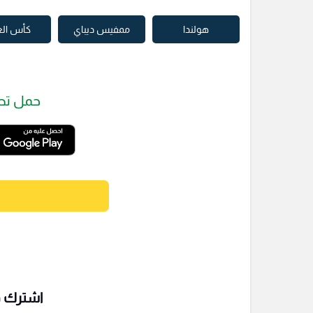
هولندا
ممفيس ديباي
كأس الع
حمل تط
اشترك فى