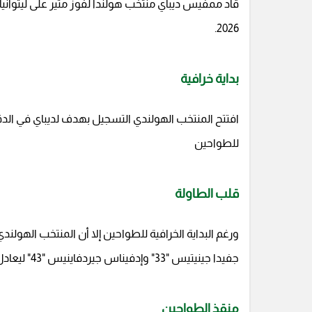
2026.
بداية خرافية
للطواحين
قلب الطاولة
ورغم البداية الخرافية للطواحين إلا أن المنتخب الهولندي
جفيدا جينيتيس "33" وإدفيناس جيردفاينيس "43" ليعادل النتيجة بـ 2 - 2 قبل نهاية الشوط الأول .
منقذ الطواحين