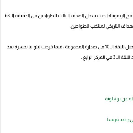
ومع بداية الشوط الثاني نجح ديباي بالهروب بفريقه من فخ الريمونتادا حيث سجل الهدف الـثالث للطواحين في الدقيقة الـ 63
بهذا الفوز، عززت هولندا حظوظها في سباق التأهل ليصل للنقة الـ 10 في صدارة المجموعة ، فيما خرجت ليتوانيا بحسرة بعد
ركز الرابع .
له عن برشلونة