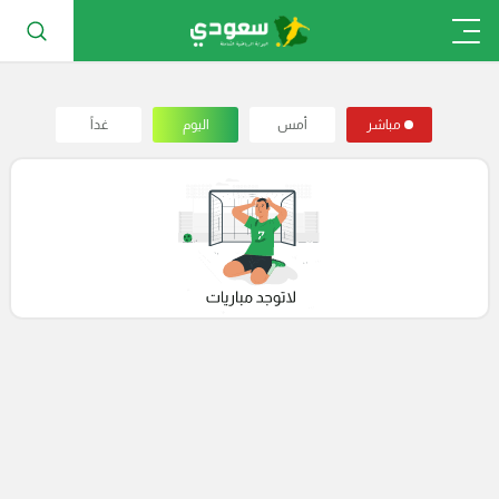
مباشر
أمس
اليوم
غداً