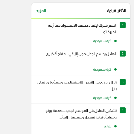
الأكثر قراءة
المزيد
1
النصر يتحرك لإنقاذ صفقة الاستحواذ بعد أزمة
الميركاتو
كرة سعودية
2
الهلال يحسم الجدل حول إنزاغي .. مفاجأة كبرى
كرة سعودية
3
زلزال إداري في النصر.. الاستغناء عن مسؤول برتغالي
بارز
كرة سعودية
4
تشكيل الهلال في الموسم الجديد .. صدمة بونو
رام
سناب شات
ومفاجأة نونيز تهددان مستقبل القائد
تقارير