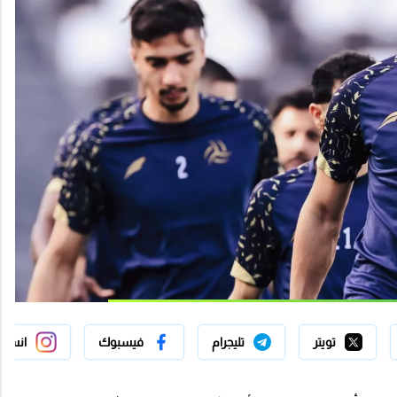
تويتر
تليجرام
فيسبوك
انستج