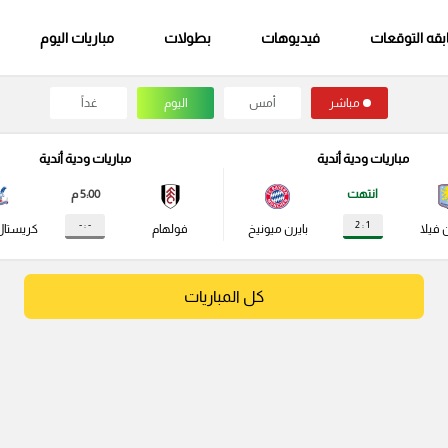
قه التوقعات
فيديوهات
بطولات
مباريات اليوم
مباشر
أمس
اليوم
غداً
مباريات ودية أندية
مباريات ودية أندية
انتهت
5:00 م
- : -
1 : 2
 فيلا
بايرن ميونيخ
فولهام
كريستال
كل المباريات