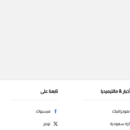
خبار & مالتيميديا
تابعنا على
نفوجرافيك
فيسبوك
رة سعودية
تويتر