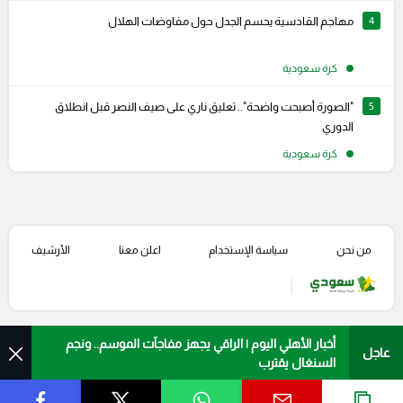
4
مهاجم القادسية يحسم الجدل حول مفاوضات الهلال
كرة سعودية
5
"الصورة أصبحت واضحة".. تعليق ناري على صيف النصر قبل انطلاق
الدوري
كرة سعودية
من نحن
سياسة الإستخدام
اعلن معنا
الأرشيف
أخبار الأهلي اليوم | الراقي يجهز مفاجآت الموسم.. ونجم
عاجل
السنغال يقترب