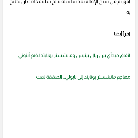
أموريم من شبح الإقالة بعد سلسلة نتائج سلبية كادت أن تُطيح
به.
اقرأ أيضا
اتفاق مبدأي بين ريال بيتيس ومانشستر يونايتد لضم أنتوني
مهاجم مانشستر يونايتد إلى نابولي.. الصفقة تمت