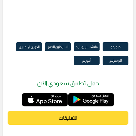
مبويمو
مانشستر يونايتد
الشياطين الحمر
الدوري الإنجليزي
البريمرليج
أموريم
حمل تطبيق سعودي الآن
التعليقات