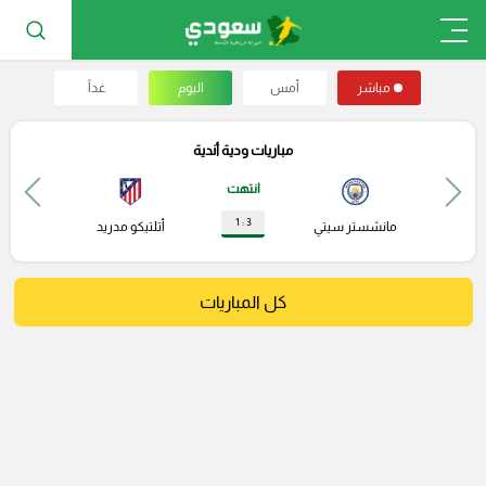
مباشر
أمس
اليوم
غداً
مباريات ودية أندية
انتهت
3 : 1
مانشستر سيتي
أتلتيكو مدريد
كل المباريات