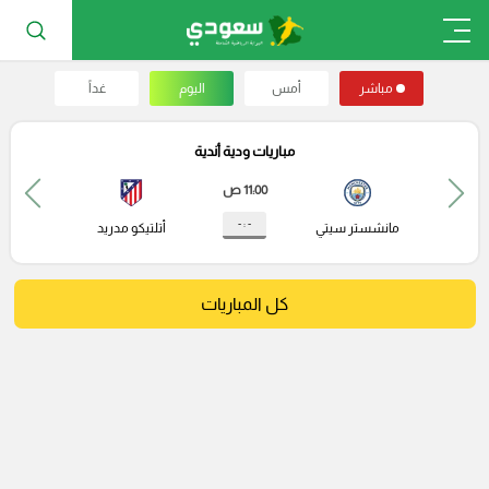
مباشر
أمس
اليوم
غداً
مباريات ودية أندية
11:00 ص
- : -
مانشستر سيتي
أتلتيكو مدريد
كل المباريات