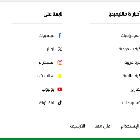
خبار & مالتيميديا
تابعنا على
نفوجرافيك
فيسبوك
رة سعودية
تويتر
رة عربية
انستجرام
رة عالمية
سناب شات
قارير
يوتيوب
يديوهات
تيك توك
لإستخدام
اعلن معنا
الأرشيف