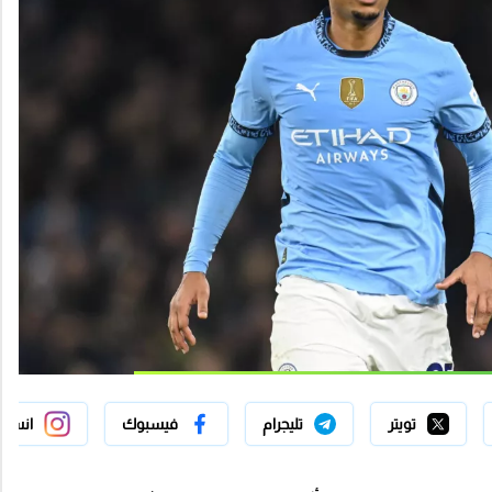
تويتر
تليجرام
فيسبوك
انستج