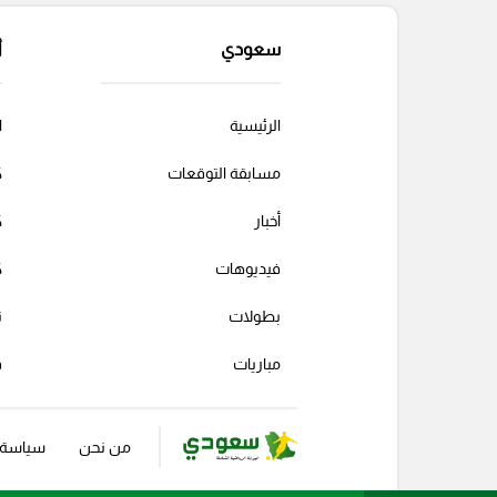
سعودي
أ
الرئيسية
ا
مسابقة التوقعات
ك
أخبار
ك
فيديوهات
ك
بطولات
ت
مباريات
ف
من نحن
سياسة ا