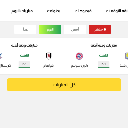
قه التوقعات
فيديوهات
بطولات
مباريات اليوم
مباشر
أمس
اليوم
غداً
مباريات ودية أندية
مباريات ودية أندية
انتهت
انتهت
1 : 2
1 : 2
 فيلا
بايرن ميونيخ
فولهام
كريستال
كل المباريات