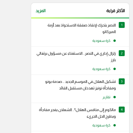
الأكثر قراءة
المزيد
1
النصر يتحرك لإنقاذ صفقة الاستحواذ بعد أزمة
الميركاتو
كرة سعودية
2
زلزال إداري في النصر.. الاستغناء عن مسؤول برتغالي
بارز
كرة سعودية
3
تشكيل الهلال في الموسم الجديد .. صدمة بونو
ومفاجأة نونيز تهددان مستقبل القائد
تقارير
4
مالكوم إلى منافس الهلال؟.. الشعلان يفجر مفاجأة
رام
سناب شات
ويطرح الحل الجريء
كرة سعودية