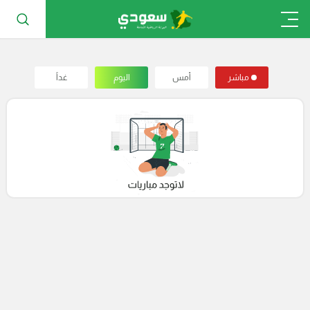
مباشر
أمس
اليوم
غداً