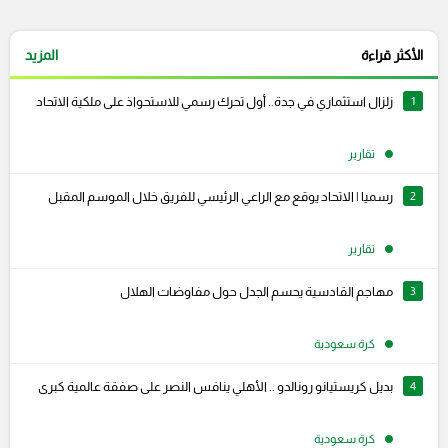
الأكثر قراءة
المزيد
1
زلزال استثماري في جدة.. أول تحرك رسمي للاستحواذ على ملكية الاتحاد
تقارير
2
رسميا | الاتحاد يوقع مع الراعي الرئيسي للفريق خلال الموسم المقبل
تقارير
3
مهاجم القادسية يحسم الجدل حول مفاوضات الهلال
كرة سعودية
4
بديل كريستيانو رونالدو .. الأهلي ينافس النصر على صفقة عالمية كبرى
كرة سعودية