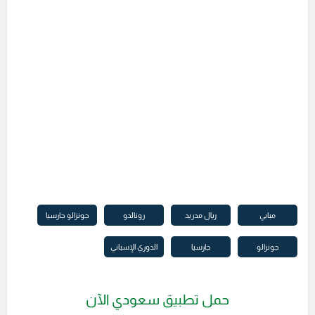
مبابي
ريال مدريد
رونالدو
جونزالو جارسيا
جونزالو
جارسيا
الدوري الإسباني
حمل تطبيق سعودي الآن