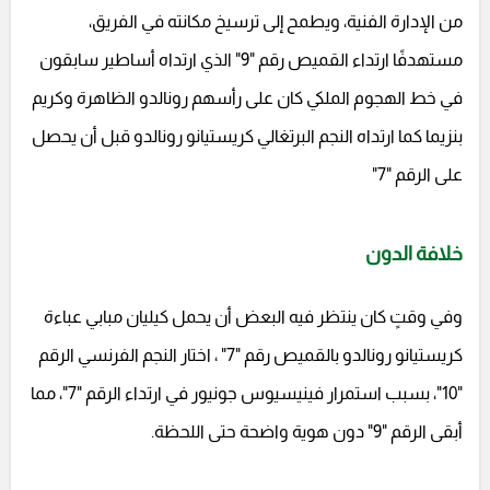
من الإدارة الفنية، ويطمح إلى ترسيخ مكانته في الفريق،
مستهدفًا ارتداء القميص رقم "9" الذي ارتداه أساطير سابقون
في خط الهجوم الملكي كان على رأسهم رونالدو الظاهرة وكريم
بنزيما كما ارتداه النجم البرتغالي كريستيانو رونالدو قبل أن يحصل
على الرقم "7"
خلافة الدون
وفي وقتٍ كان ينتظر فيه البعض أن يحمل كيليان مبابي عباءة
كريستيانو رونالدو بالقميص رقم "7" ، اختار النجم الفرنسي الرقم
"10"، بسبب استمرار فينيسيوس جونيور في ارتداء الرقم "7"، مما
أبقى الرقم "9" دون هوية واضحة حتى اللحظة.