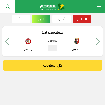
مباشر
أمس
اليوم
غداً
مباريات ودية أندية
9:00 ص
- : -
ستاد رين
برينتفورد
كل المباريات