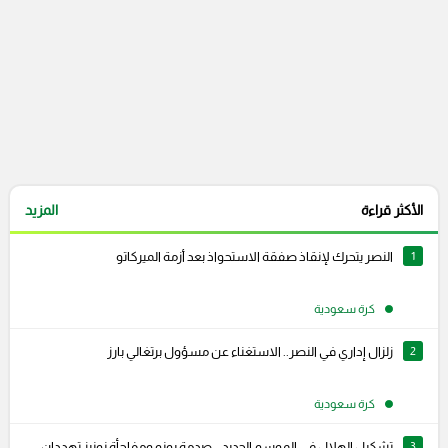
الأكثر قراءة
المزيد
1
النصر يتحرك لإنقاذ صفقة الاستحواذ بعد أزمة الميركاتو
كرة سعودية
2
زلزال إداري في النصر.. الاستغناء عن مسؤول برتغالي بارز
كرة سعودية
3
تشكيل الهلال في الموسم الجديد .. صدمة بونو ومفاجأة نونيز تهددان