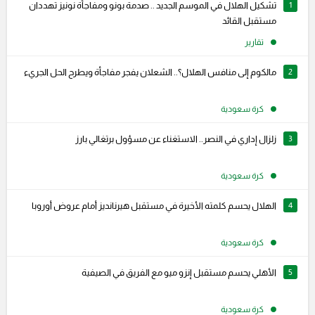
1
تشكيل الهلال في الموسم الجديد .. صدمة بونو ومفاجأة نونيز تهددان
مستقبل القائد
تقارير
2
مالكوم إلى منافس الهلال؟.. الشعلان يفجر مفاجأة ويطرح الحل الجريء
كرة سعودية
3
زلزال إداري في النصر.. الاستغناء عن مسؤول برتغالي بارز
كرة سعودية
4
الهلال يحسم كلمته الأخيرة في مستقبل هيرنانديز أمام عروض أوروبا
كرة سعودية
5
الأهلي يحسم مستقبل إنزو ميو مع الفريق في الصيفية
كرة سعودية