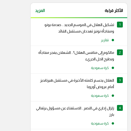
الأكثر قراءة
المزيد
1
تشكيل الهلال في الموسم الجديد .. صدمة بونو
ومفاجأة نونيز تهددان مستقبل القائد
تقارير
2
مالكوم إلى منافس الهلال؟.. الشعلان يفجر مفاجأة
ويطرح الحل الجريء
كرة سعودية
3
الهلال يحسم كلمته الأخيرة في مستقبل هيرنانديز
أمام عروض أوروبا
كرة سعودية
4
زلزال إداري في النصر.. الاستغناء عن مسؤول برتغالي
بارز
كرة سعودية
رام
سناب شات