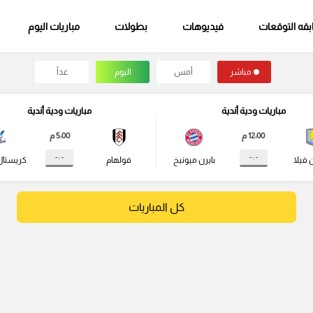
قه التوقعات
فيديوهات
بطولات
مباريات اليوم
مباشر
أمس
اليوم
غداً
مباريات ودية أندية
مباريات ودية أندية
12:00 م
5:00 م
- : -
- : -
 فيلا
بايرن ميونيخ
فولهام
كريستال
كل المباريات