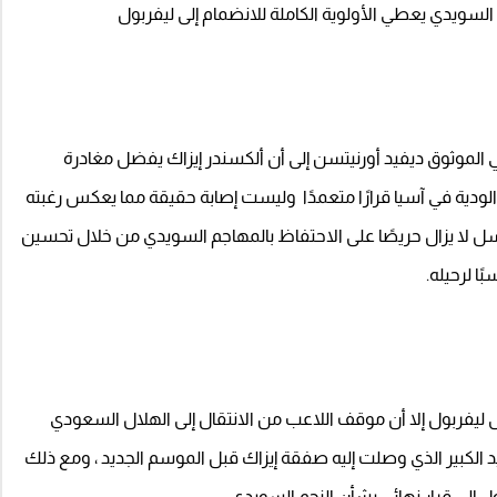
م السويدي يعطي الأولوية الكاملة للانضمام إلى ليفربول
في الموثوق ديفيد أورنيتسن إلى أن ألكسندر إيزاك يفضل مغادرة
لودية في آسيا قرارًا متعمدًا وليست إصابة حقيقة مما يعكس رغبته
سل لا يزال حريصًا على الاحتفاظ بالمهاجم السويدي من خلال تحسين
ا لرحيله.
ى ليفربول إلا أن موقف اللاعب من الانتقال إلى الهلال السعودي
 الكبير الذي وصلت إليه صفقة إيزاك قبل الموسم الجديد ، ومع ذلك
 إلى قرار نهائي بشأن النجم السويدي