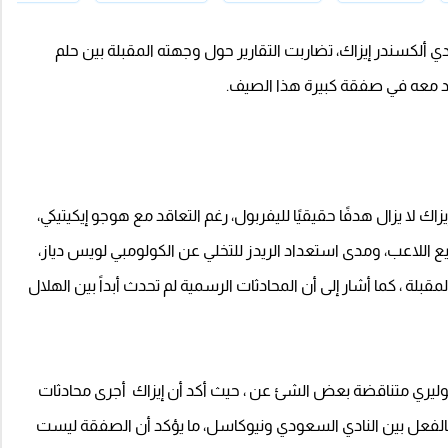
 ألكسندر إيزاك، تضاربت التقارير حول وجهته المقبلة بين حلم
اقد معه في صفقة كبيرة هذا الصيف.
اك لا يزال هدفًا حقيقيًا لليفربول، رغم التعاقد مع هوجو إيكيتيكي،
للاعب، ومدى استعداد الريدز للتخلي عن الكولومبي لويس دياز،
مقبلة ، كما أشار إلى أن المحادثات الرسمية لم تحدث أبداً بين الهلال
وليري متناقضة بعض الشئ عن ، حيث أكد أن إيزاك أجرى محادثات
بالفعل بين النادي السعودي ونيوكاسل، ما يؤكد أن الصفقة ليست