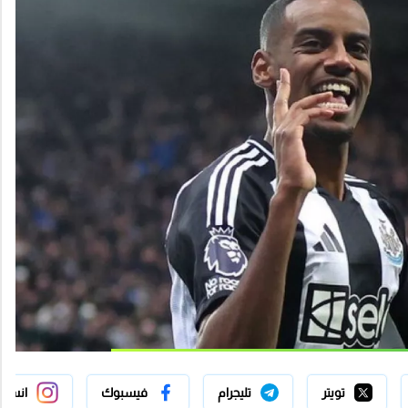
تويتر
تليجرام
فيسبوك
انستج