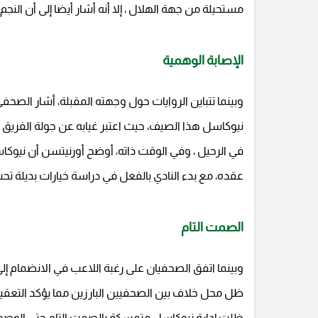
مستحيلة من جهة الهلال ، إلا أنه أشار أيضا إلى أن النج
الإصابة الوهمية
وبينما تتباين الروايات حول وجهته المقبلة، أشار الصح
نيوكاسل هذا الصيف، حيث اعتبر غيابه عن جولة الفريق ا
في الرحيل ، وفي الوقت ذاته، أوضح أورنيتسن أن نيوكا
عقده، مع بدء النادي بالفعل في دراسة خيارات بديلة تحسبً
الصمت التام
وبينما اتفق الصحفيان على رغبة اللاعب في الانضمام إل
ظل محل خلاف بين الصحفيين البارزين مما يؤكد التعقيد
ظلت إدارة نيوكاسل متمسكة بالصمت التام حتى الوصول