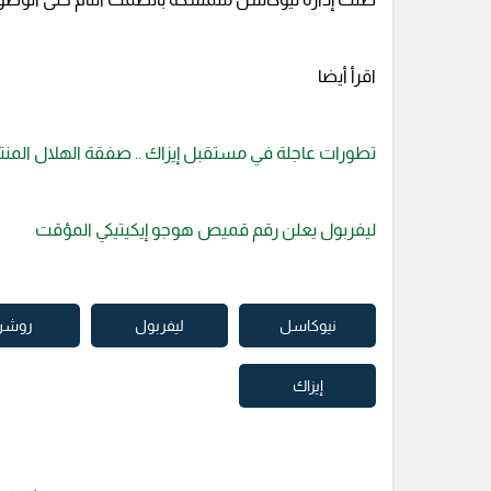
اقرأ أيضا
تطورات عاجلة في مستقبل إيزاك .. صفقة الهلال المن
ليفربول يعلن رقم قميص هوجو إيكيتيكي المؤقت
نيوكاسل
ليفربول
روشن
إيزاك