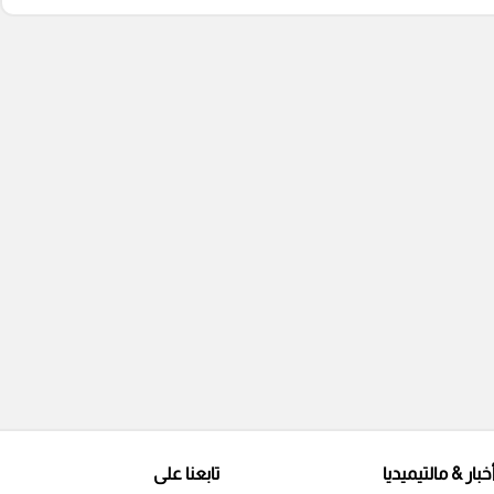
خبار & مالتيميديا
تابعنا على