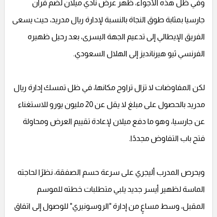
وفي ظل هذه الأجواء، ظهر عرض نادي ميلان لضم فران
جارسيا بمثابة طوق النجاة بالنسبة لإدارة ريال مدريد، حيث يسعى
الفريق الإيطالي إلى تدعيم الجهة اليسرى، بعد رحيل ظهيره
الفرنسي ثيو هيرنانديز إلى الهلال السعودي.
لكن المفاوضات لا تزال تراوح مكانها، في ظل تمسك إدارة ريال
مدريد بالحصول على مبلغ لا يقل عن 20 مليون يورو للاستغناء
عن جارسيا، وهو ما دفع ميلان لإعادة تقييم العرض ومحاولة
فتح باب التفاوض مجددًا.
ويحرص المدرب أليجري على سرعة حسم الصفقة، نظرًا لحاجته
الماسة لظهير أيسر جديد يلبي متطلبات خطته للموسم
المقبل، وسط مساعٍ من إدارة "الروسونيري" للوصول إلى اتفاق