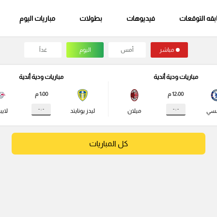
قه التوقعات
فيديوهات
بطولات
مباريات اليوم
مباشر
أمس
اليوم
غداً
مباريات ودية أندية
مباريات ودية أندية
12:00 م
1:00 م
- : -
- : -
لسي
ميلان
ليدز يونايتد
لايب
كل المباريات