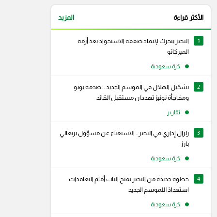
الأكثر قراءة
المزيد
1
النصر يتحرك لإنقاذ صفقة الاستحواذ بعد أزمة
الميركاتو
كرة سعودية
2
تشكيل الهلال في الموسم الجديد .. صدمة بونو
ومفاجأة نونيز تهددان مستقبل القائد
تقارير
3
زلزال إداري في النصر.. الاستغناء عن مسؤول برتغالي
بارز
كرة سعودية
4
خطوة جديدة من النصر تفتح الباب أمام التعاقدات
استعدادًا للموسم الجديد
كرة سعودية
رام
سناب شات