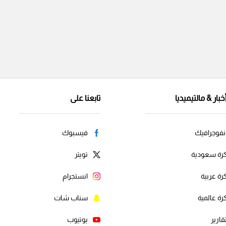
خبار & مالتيميديا
تابعنا على
نفوجرافيك
فيسبوك
رة سعودية
تويتر
رة عربية
انستجرام
رة عالمية
سناب شات
قارير
يوتيوب