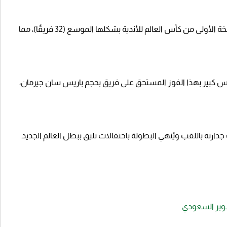
وهذا اللقب يُعد إنجازًا كبيرًا لتشيلسي، حيث تُوجوا بالنسخة الأولى من كأس العالم للأندية بشكلها الموسع (32 فريقًا)، مما
س كبير بهذا الفوز المستحق على فريق بحجم باريس سان جيرمان،
رته باللقب ويُنهي البطولة باحتفالات تليق ببطل العالم الجديد.
وبر السعودي