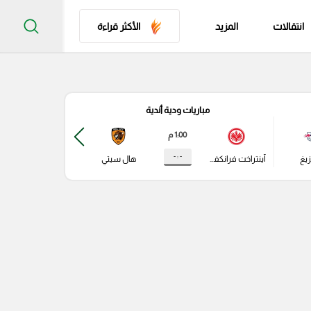
انتقالات
المزيد
الأكثر قراءة
مباريات ودية أندية
مباري
1:00 م
- : -
زيغ
آينتراخت فرانكفورت
هال سيتي
باير ليفركوزن