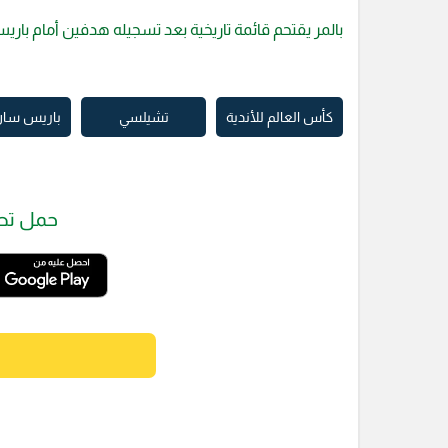
بالمر يقتحم قائمة تاريخية بعد تسجيله هدفين أمام باري
كأس العالم للأندية
تشيلسي
باريس سان
حمل تط