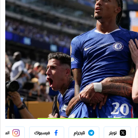
تويتر
تليجرام
فيسبوك
انستج