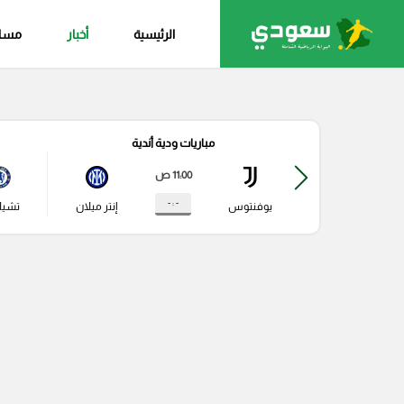
الرئيسية
أخبار
مساب
مباريات ودية أندية
11:00 ص
- : -
يوفنتوس
إنتر ميلان
تشي