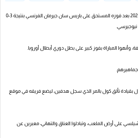
تُوِّج نادي تشيلسي الإنجليزي بلقب كأس العالم للأندية 2025 بعد فوزه المستحق على باريس سان جيرمان الفرنسي بنتيجة 3-0
 نيوجيرسي.
ة، وأنهوا المباراة بفوز كبير على بطل دوري أبطال أوروبا.
وجماهيرهم.
لأول بقيادة تألق كول بالمر الذي سجل هدفين، ليضع فريقه في موقع
شيلسي على أرض الملعب، وتبادلوا العناق والتهاني، معبرين عن