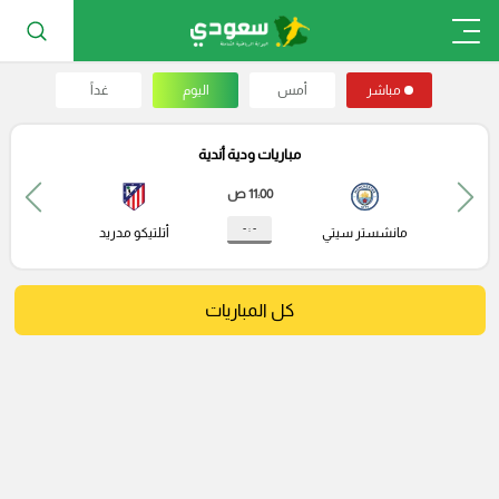
مباشر
أمس
اليوم
غداً
مباريات ودية أندية
11:00 ص
- : -
مانشستر سيتي
أتلتيكو مدريد
كل المباريات