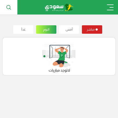
مباشر
أمس
اليوم
غداً