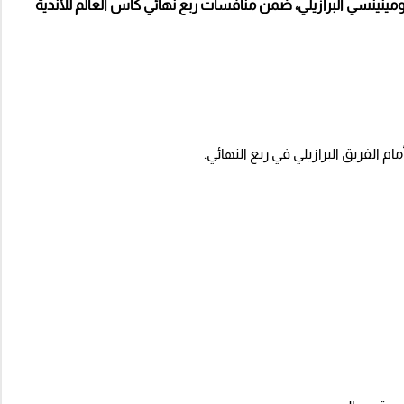
نينسي البرازيلي، ضمن منافسات ربع نهائي كأس العالم للأندية
الفريق البرازيلي في ربع النهائي.