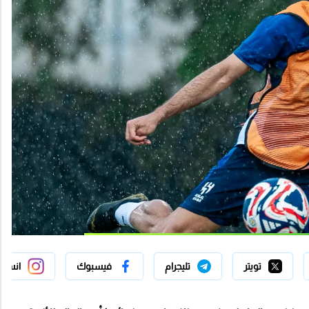
تويتر
تليجرام
فيسبوك
انستج