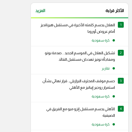
الأكثر قراءة
المزيد
1
الهلال يحسم كلمته الأخيرة في مستقبل هيرنانديز
أمام عروض أوروبا
كرة سعودية
2
تشكيل الهلال في الموسم الجديد .. صدمة بونو
ومفاجأة نونيز تهددان مستقبل القائد
تقارير
3
حسم موقف المحترف البرازيلي.. قرار نهائي بشأن
استمرار روجير إيبانيز مع الأهلي
كرة سعودية
4
الأهلي يحسم مستقبل إنزو ميو مع الفريق في
رام
سناب شات
الصيفية
كرة سعودية