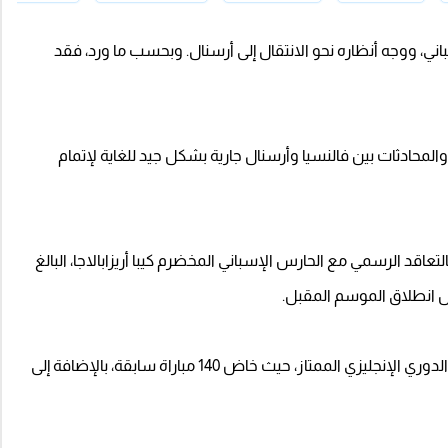
ي، ووجه أنظاره نحو الانتقال إلى أرسنال. وبحسب ما ورد، فقد
 والمحادثات بين فالنسيا وأرسنال جارية بشكل جيد للغاية لإتمام
قد الرسمي مع الحارس الإسباني المخضرم كيبا أريزابالاجا، البالغ
يأتي كيبا إلى قلعة المدفعجية بسجل حافل بالخبرات في الدوري الإنجليزي الممتاز، حيث خاض 140 مباراة سابقة، بالإضافة إلى