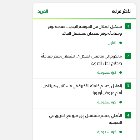
الأكثر قراءة
المزيد
1
تشكيل الهلال في الموسم الجديد .. صدمة بونو
ومفاجأة نونيز تهددان مستقبل القائد
تقارير
2
مالكوم إلى منافس الهلال؟.. الشعلان يفجر مفاجأة
ويطرح الحل الجريء
كرة سعودية
3
الهلال يحسم كلمته الأخيرة في مستقبل هيرنانديز
أمام عروض أوروبا
كرة سعودية
4
الأهلي يحسم مستقبل إنزو ميو مع الفريق في
الصيفية
كرة سعودية
رام
سناب شات