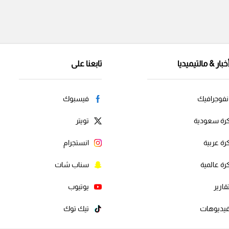
خبار & مالتيميديا
تابعنا على
نفوجرافيك
فيسبوك
رة سعودية
تويتر
رة عربية
انستجرام
رة عالمية
سناب شات
قارير
يوتيوب
يديوهات
تيك توك