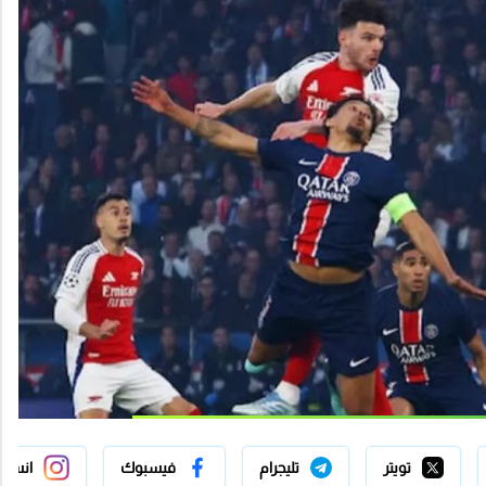
تويتر
تليجرام
فيسبوك
انستج