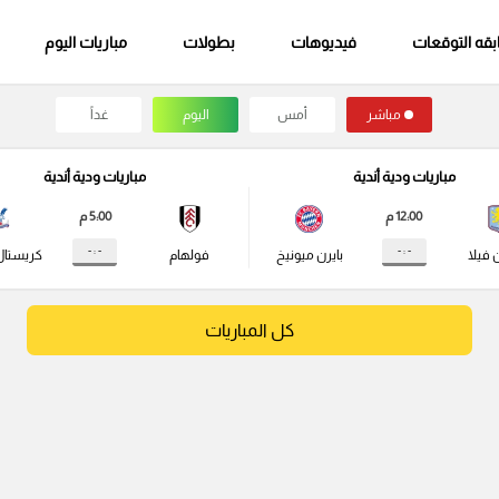
قه التوقعات
فيديوهات
بطولات
مباريات اليوم
مباشر
أمس
اليوم
غداً
مباريات ودية أندية
مباريات ودية أندية
12:00 م
5:00 م
- : -
- : -
 فيلا
بايرن ميونيخ
فولهام
كريستال
كل المباريات