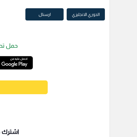
الدوري الانجليزي
ارسنال
حمل تط
اشترك فى