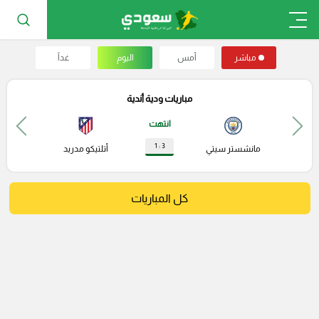
مباشر
أمس
اليوم
غداً
مباريات ودية أندية
انتهت
3 : 1
مانشستر سيتي
أتلتيكو مدريد
كل المباريات