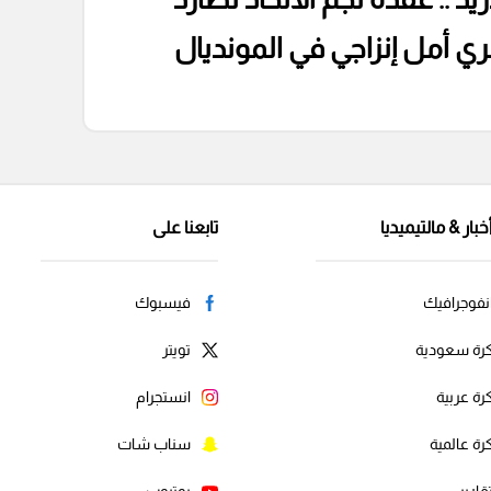
ري أمل إنزاجي في المونديال
خبار & مالتيميديا
تابعنا على
نفوجرافيك
فيسبوك
رة سعودية
تويتر
رة عربية
انستجرام
رة عالمية
سناب شات