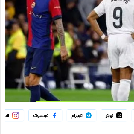
تويتر
تليجرام
فيسبوك
انستج