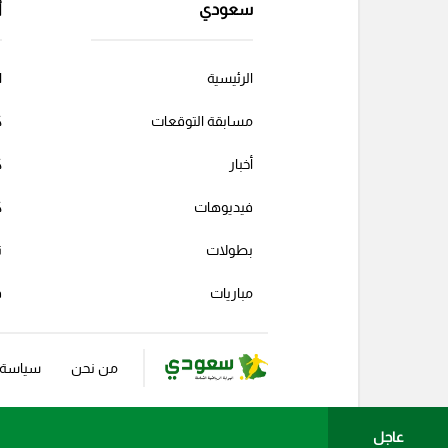
سعودي
أ
الرئيسية
ا
مسابقة التوقعات
ك
أخبار
ك
فيديوهات
ك
بطولات
ت
مباريات
ف
من نحن
سياسة ا
عاجل