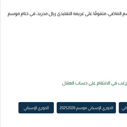
م الماضي، متفوقًا على غريمه التقليدي ريال مدريد، في ختام موسم
 يرغب في الانتقام على حساب الهلال
اني
الدوري الإسباني موسم 20252026
الدوري الإسباني