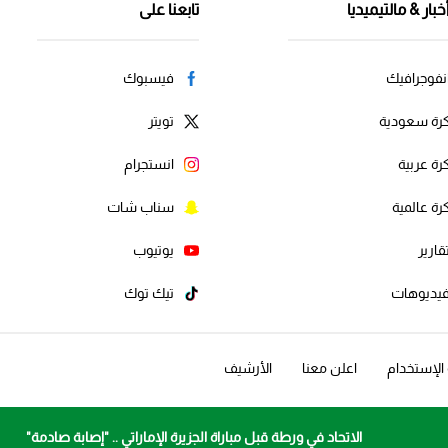
خبار & مالتيميديا
تابعنا على
نفوجرافيك
فيسبوك
رة سعودية
تويتر
رة عربية
انستجرام
رة عالمية
سناب شات
قارير
يوتيوب
يديوهات
تيك توك
لإستخدام
اعلن معنا
الأرشيف
الاتحاد في ورطة قبل مباراة الجزيرة الإماراتي .. "إصابة صادمة"