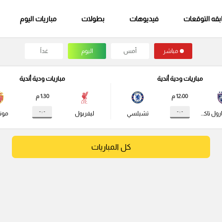
قه التوقعات
فيديوهات
بطولات
مباريات اليوم
مباشر
أمس
اليوم
غداً
مباريات ودية أندية
مباريات ودية أندية
12:00 م
1:30 م
- : -
- : -
جوهور دارول تاكزيم
تشيلسي
ليفربول
مونا
كل المباريات