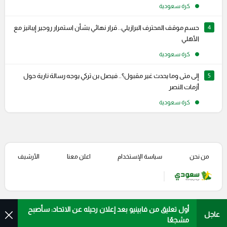
كرة سعودية
4
حسم موقف المحترف البرازيلي.. قرار نهائي بشأن استمرار روجير إيبانيز مع
الأهلي
كرة سعودية
5
إلى متى وما يحدث غير مقبول؟.. فيصل بن تركي يوجه رسالة نارية حول
أزمات النصر
كرة سعودية
من نحن
سياسة الإستخدام
اعلن معنا
الأرشيف
أول تعليق من فابينيو بعد إعلان رحيله عن الاتحاد: سأصبح
عاجل
مشجعًا