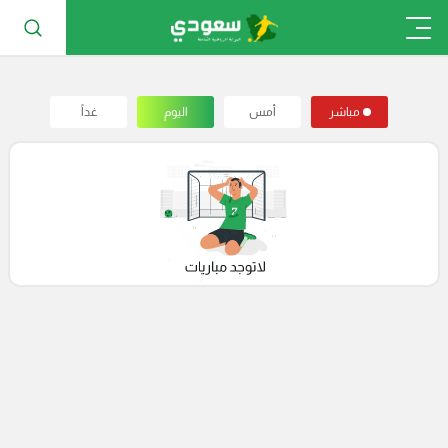
مباشر
أمس
اليوم
غداً