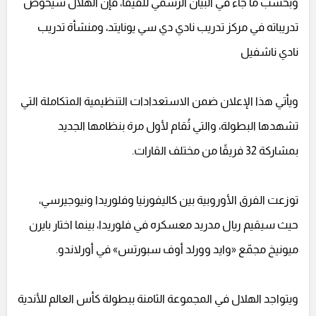
وبحسب ما جاء في البيان الرسمي للفيفا، فإن الهلال سيخوض
تدريباته في مركز تدريب نادي دي سي يونايتد، ومنشأة تدريب
نادي ناشفيل
ويأتي هذا الإعلان ضمن الاستعدادات التنظيمية المتكاملة التي
تشهدها البطولة، والتي تُقام لأول مرة بنظامها الجديد
بمشاركة 32 فريقًا من مختلف القارات.
توزعت الفرق الأوروبية بين كاليفورنيا وفلوريدا ونيوجيرسي،
حيث سيقيم ريال مدريد معسكره في فلوريدا، بينما اختار بايرن
ميونيخ مجمّع «وايد وورلد أوف سبورتس» في أورلاندو.
ويتواجد الهلال في المجموعة الثامنة ببطولة كأس العالم للأندية