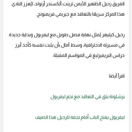
الفريق رحيل الظهير الأيمن ترينت ألكسندر أرنولد، ليُعزز النادي
هذا المركز سريعًا بالتعاقد مع جيريمي فريمبونج.
رحيل كيليهر يُمثل نهاية فصل طويل مع ليفربول وبداية جديدة
في مسيرته الاحترافية، وسط آمال بأن يثبت نفسه كأحد أبرز
حراس البريميرليغ في المواسم المقبلة.
اقرأ أيضا
برشلونة يثق في التعاقد مع نجم ليفربول
ليفربول يفتح الباب أمام نجمه للرحيل هذا الصيف