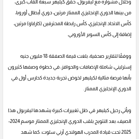
وخلال مشواره مع ليفربول، حقق كيليهر سبعة ألقاب كبرى،
من بينها الدوري الإنجليزي الممتاز مرتين، دوري أبطال أوروبا،
كأس الاتحاد الإنجليزي، كأس رابطة المحترفين (كاراباو) مرتين،
إضافة إلى كأس السوبر الأوروبي.
ووفقًا لتقارير صحفية، بلغت قيمة الصفقة 18 مليون جنيه
إسترليني، شاملة الإضافات والحوافز، في خطوة وصفها كثيرون
بأنها فرصة مثالية لكيليهر لخوض تجربة جديدة كحارس أول في
الدوري الإنجليزي الممتاز.
ويأتي رحيل كيليهر في ظل تغييرات كبيرة يشهدها ليفربول هذا
الصيف، بعد التتويج بلقب الدوري الإنجليزي الممتاز موسم 2024-
2025 تحت قيادة المدرب الهولندي آرني سلوت. كما شهد