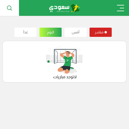
مباشر
أمس
اليوم
غداً