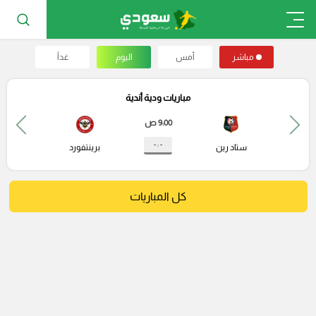
مباشر
أمس
اليوم
غداً
مباريات ودية أندية
9:00 ص
- : -
ستاد رين
برينتفورد
كل المباريات