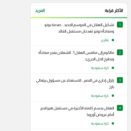
الأكثر قراءة
المزيد
1
تشكيل الهلال في الموسم الجديد .. صدمة بونو
ومفاجأة نونيز تهددان مستقبل القائد
تقارير
2
مالكوم إلى منافس الهلال؟.. الشعلان يفجر مفاجأة
ويطرح الحل الجريء
كرة سعودية
3
زلزال إداري في النصر.. الاستغناء عن مسؤول برتغالي
بارز
كرة سعودية
4
الهلال يحسم كلمته الأخيرة في مستقبل هيرنانديز
رام
سناب شات
أمام عروض أوروبا
كرة سعودية