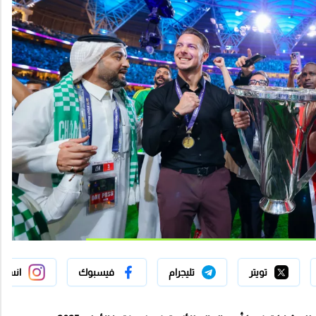
تويتر
تليجرام
فيسبوك
انستج