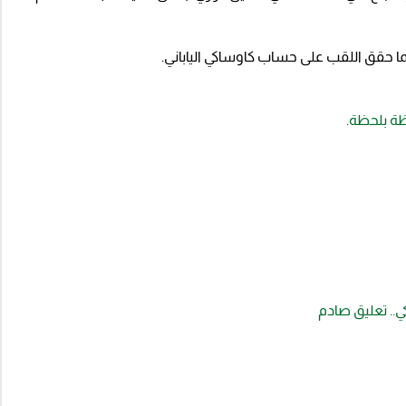
ا حقق اللقب على حساب كاوساكي الياباني.
ظة بلحظة.
.. تعليق صادم