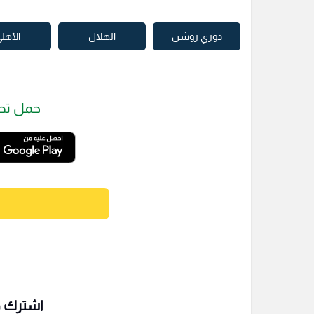
دوري روشن
الهلال
الأهل
حمل تط
اشترك فى