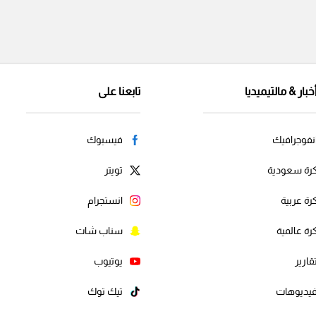
خبار & مالتيميديا
تابعنا على
نفوجرافيك
فيسبوك
رة سعودية
تويتر
رة عربية
انستجرام
رة عالمية
سناب شات
قارير
يوتيوب
يديوهات
تيك توك