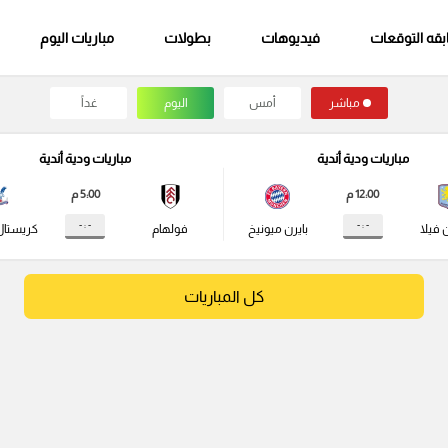
قه التوقعات
فيديوهات
بطولات
مباريات اليوم
مباشر
أمس
اليوم
غداً
مباريات ودية أندية
مباريات ودية أندية
12:00 م
5:00 م
- : -
- : -
 فيلا
بايرن ميونيخ
فولهام
كريستال
كل المباريات