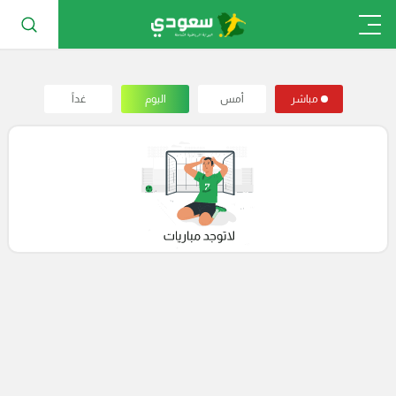
مباشر
أمس
اليوم
غداً