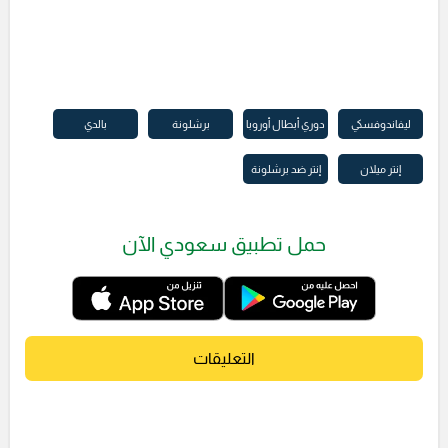
ليفاندوفسكي
دوري أبطال أوروبا
برشلونة
بالدي
إنتر ميلان
إنتر ضد برشلونة
حمل تطبيق سعودي الآن
التعليقات