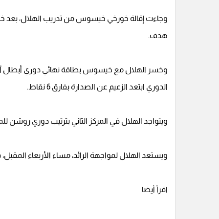
وجاءت إقالة خورخي خيسوس من تدريب الهلال، بعد خسارة
هدف.
وخسر الهلال مع خيسوس بطاقة نهائي دوري أبطال آسيا
الدوري ابتعد الزعيم عن الصدارة بفارق 6 نقاط.
ويتواجد الهلال في المركز الثاني بترتيب دوري روشن للمحترفين بـ 62 نقطة، خلف الاتحاد صاحب الص
ويستعد الهلال لمواجهة الرائد، مساء الأربعاء المقبل، في إطار منافسات ال
اقرأ أيضا