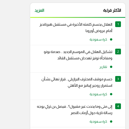
الأكثر قراءة
المزيد
1
الهلال يحسم كلمته الأخيرة في مستقبل هيرنانديز
أمام عروض أوروبا
كرة سعودية
2
تشكيل الهلال في الموسم الجديد .. صدمة بونو
ومفاجأة نونيز تهددان مستقبل القائد
تقارير
3
حسم موقف المحترف البرازيلي.. قرار نهائي بشأن
استمرار روجير إيبانيز مع الأهلي
كرة سعودية
4
إلى متى وما يحدث غير مقبول؟.. فيصل بن تركي يوجه
رام
سناب شات
رسالة نارية حول أزمات النصر
كرة سعودية