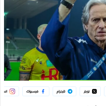
تويتر
تليجرام
فيسبوك
انستج