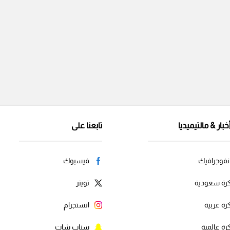
خبار & مالتيميديا
تابعنا على
نفوجرافيك
فيسبوك
رة سعودية
تويتر
رة عربية
انستجرام
رة عالمية
سناب شات