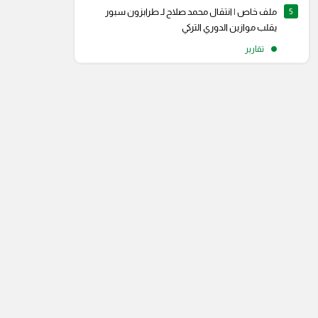
5
ملف خاص | انتقال محمد صلاح لـ طرابزون سبور
يقلب موازين الدوري التركي
تقارير