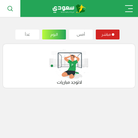
مباشر
أمس
اليوم
غداً