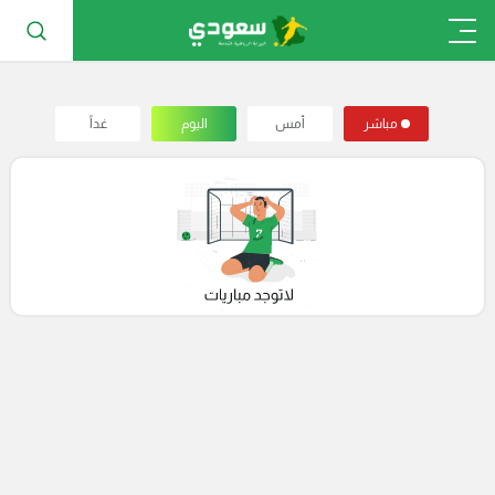
مباشر
أمس
اليوم
غداً