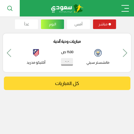
مباشر
أمس
اليوم
غداً
مباريات ودية أندية
11:00 ص
- : -
مانشستر سيتي
أتلتيكو مدريد
كل المباريات