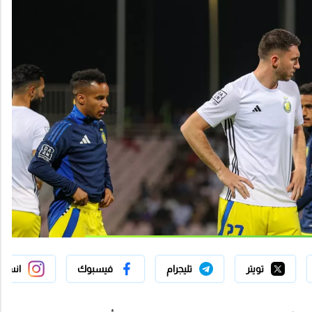
تويتر
تليجرام
فيسبوك
انستج