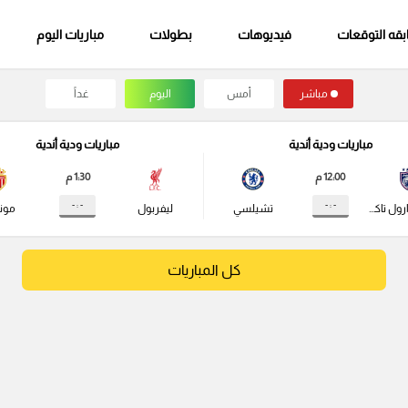
قه التوقعات
فيديوهات
بطولات
مباريات اليوم
مباشر
أمس
اليوم
غداً
مباريات ودية أندية
مباريات ودية أندية
12:00 م
1:30 م
- : -
- : -
جوهور دارول تاكزيم
تشيلسي
ليفربول
مونا
كل المباريات