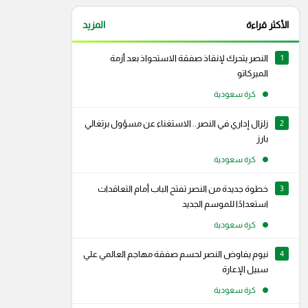
الأكثر قراءة
المزيد
1
النصر يتحرك لإنقاذ صفقة الاستحواذ بعد أزمة
الميركاتو
كرة سعودية
2
زلزال إداري في النصر.. الاستغناء عن مسؤول برتغالي
بارز
كرة سعودية
3
خطوة جديدة من النصر تفتح الباب أمام التعاقدات
استعدادًا للموسم الجديد
كرة سعودية
4
نيوم يفاوض النصر لحسم صفقة مهاجم العالمي علي
رام
سناب شات
سبيل الإعارة
كرة سعودية