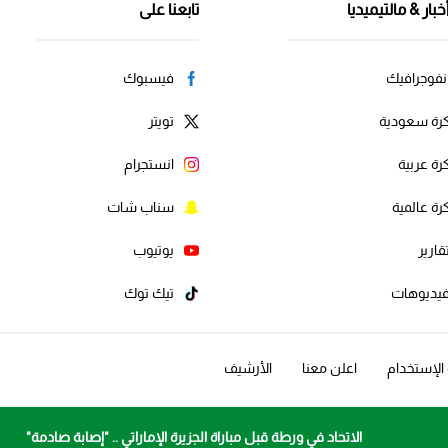
خبار & مالتيميديا
تابعنا على
نفوجرافيك
فيسبوك
رة سعودية
تويتر
رة عربية
انستجرام
رة عالمية
سناب شات
قارير
يوتيوب
يديوهات
تيك توك
لإستخدام
اعلن معنا
الأرشيف
الاتحاد في ورطة قبل مباراة الجزيرة الإماراتي .. "إصابة صادمة"