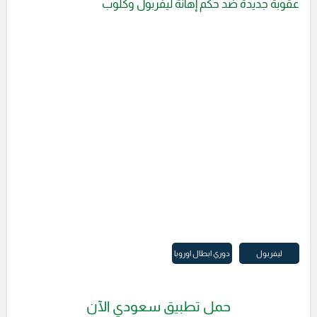
عقوبة جديدة ضد حكم إهانة ليفربول وكلوب
ليفربول
دوري ابطال اوروبا
حمل تطبيق سعودي الآن