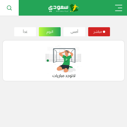
مباشر
أمس
اليوم
غداً