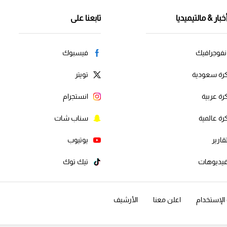
خبار & مالتيميديا
تابعنا على
نفوجرافيك
فيسبوك
رة سعودية
تويتر
رة عربية
انستجرام
رة عالمية
سناب شات
قارير
يوتيوب
يديوهات
تيك توك
لإستخدام
اعلن معنا
الأرشيف