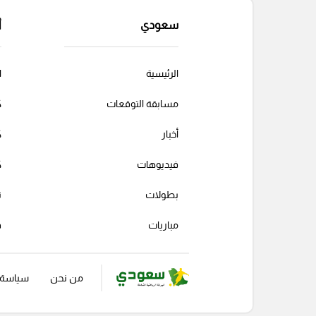
سعودي
أ
الرئيسية
ا
مسابقة التوقعات
ك
أخبار
ك
فيديوهات
ك
بطولات
ت
مباريات
ف
من نحن
سياسة ا