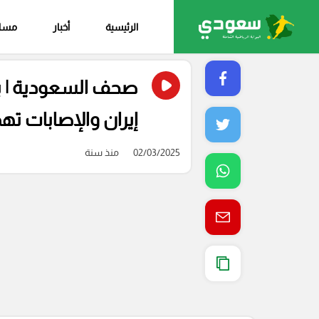
الرئيسية
أخبار
مساب
صحف السعودية | بي
إيران والإصابات 
02/03/2025
منذ سنة