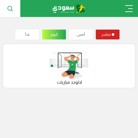
مباشر
أمس
اليوم
غداً