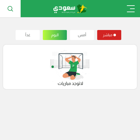
مباشر
أمس
اليوم
غداً